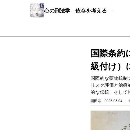
心の刑法学―依存を考える―
国際条約
級付け）
国際的な薬物統制
リスク評価と治療
的な伝統、そして
園田寿
2026.05.04