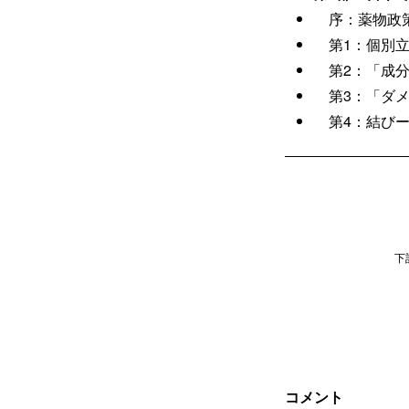
序：薬物政策
第1：個別立
第2：「成分
第3：「ダメ
第4：結びー
下
コメント