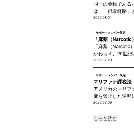
同一の薬物である
は、「摂取経路」と
2026.08.01
サポートメンバー限定
「麻薬（Narcot
「麻薬（Narco
かわらず、20世紀
2026.07.20
サポートメンバー限定
マリファナ課税法（
アメリカのマリフ
麻を禁止した連邦法
2026.07.09
もっと読む
サポートメンバー限定
ビールのはなし―
シュメールの女神