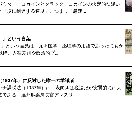
パウダー・コカインとクラック・コカインの決定的な違い
「脳に到達する速度」、つまり「急速...
ic）」という言葉
tic）」という言葉は、元々医学・薬理学の用語であったにもか
以降、人種差別や政治的プ...
1937年）に反対した唯一の学識者
ァナ課税法（1937年）は、表向きは税法だが実質的には大
である。連邦麻薬局長官アンスリ...
液体のパン―
への捧げ物として始まり、中世のエールハウスで人びとの喉