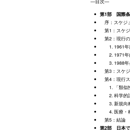
―目次―
第1部 国際
序：スケジュ
第1：スケジ
第2：現行の
1. 1961
2. 1971
3. 1988
第3：スケジ
第4：現行ス
1. 「類似
2. 科学的
3. 新規向
4. 医療・
第5：結論
第2部 日本