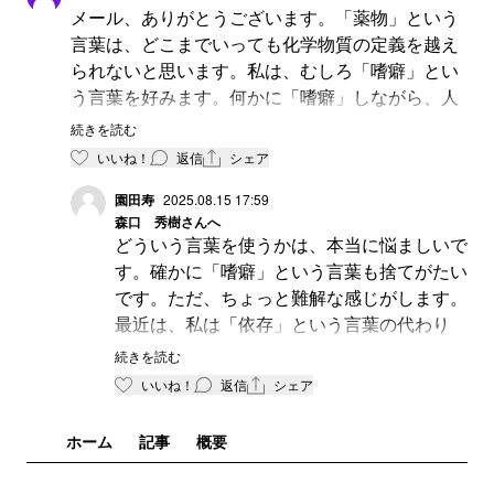
メール、ありがとうございます。「薬物」という
言葉は、どこまでいっても化学物質の定義を越え
られないと思います。私は、むしろ「嗜癖」とい
う言葉を好みます。何かに「嗜癖」しながら、人
は生きていくのではないでしょうか。
続きを読む
いいね！
返信
シェア
園田寿
2025.08.15 17:59
森口 秀樹
さんへ
どういう言葉を使うかは、本当に悩ましいで
す。確かに「嗜癖」という言葉も捨てがたい
です。ただ、ちょっと難解な感じがします。
最近は、私は「依存」という言葉の代わり
に、「使用障害」とか「誤用」といった言葉
続きを読む
はどうかと思っています。
いいね！
返信
シェア
ホーム
記事
概要