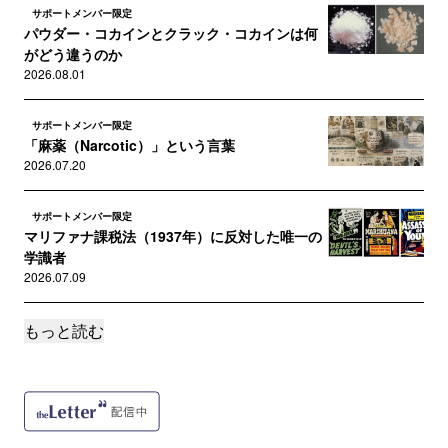
サポートメンバー限定
パウダー・コカインとクラック・コカインは何
がどう違うのか
2026.08.01
サポートメンバー限定
「麻薬（Narcotic）」という言葉
2026.07.20
サポートメンバー限定
マリファナ課税法（1937年）に反対した唯一の
学識者
2026.07.09
もっと読む
サポートメンバー限定
ビールのはなし―液体のパン―
2026.06.29
サポートメンバー限定
麻薬単一条約の過去・現在・未来について