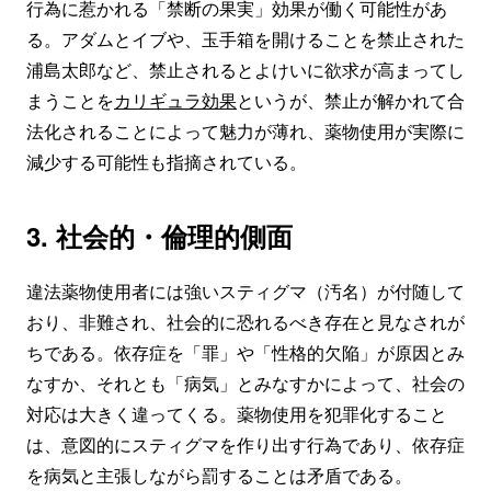
行為に惹かれる「禁断の果実」効果が働く可能性があ
る。アダムとイブや、玉手箱を開けることを禁止された
浦島太郎など、禁止されるとよけいに欲求が高まってし
まうことを
カリギュラ効果
というが、禁止が解かれて合
法化されることによって魅力が薄れ、薬物使用が実際に
減少する可能性も指摘されている。
3. 社会的・倫理的側面
違法薬物使用者には強いスティグマ（汚名）が付随して
おり、非難され、社会的に恐れるべき存在と見なされが
ちである。依存症を「罪」や「性格的欠陥」が原因とみ
なすか、それとも「病気」とみなすかによって、社会の
対応は大きく違ってくる。薬物使用を犯罪化すること
は、意図的にスティグマを作り出す行為であり、依存症
を病気と主張しながら罰することは矛盾である。