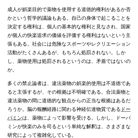
成人が娯楽目的で薬物を使用する道徳的権利があるか否
かという哲学的議論もある。自己の身体で起こることを
決定する権利は、個人の基本的な権利と見なされ、国家
が個人の快楽追求の価値を評価する権利はないという主
張もある。社会には危険なスポーツやレクリエーション
活動がたくさんあるが、もちろん処罰されない。しか
し、薬物使用は処罰されるというのは、矛盾ではないの
か。
多くの禁止論者は、違法薬物の娯楽的使用は不道徳であ
ると主張するが、その根拠は不明確である。合法薬物と
違法薬物の間に道徳的な観点からの正当な根拠はあるだ
ろうか。脳の報酬経路に関わる神経伝達物質である
ドー
パミン
は、薬物によって影響を受ける。しかし、ドーパ
ミンが快楽のみを司るという単純な解釈は、さまざまな
研究によって複雑化している。