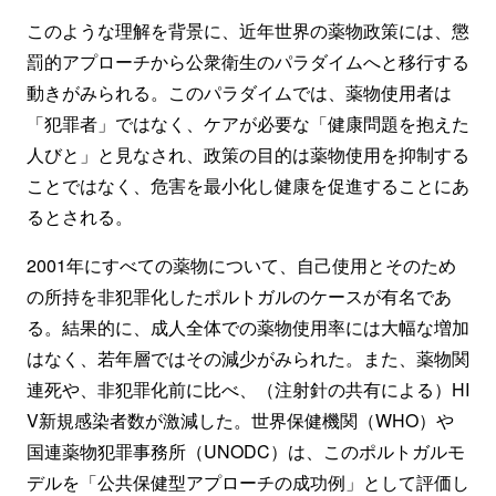
このような理解を背景に、近年世界の薬物政策には、懲
罰的アプローチから公衆衛生のパラダイムへと移行する
動きがみられる。このパラダイムでは、薬物使用者は
「犯罪者」ではなく、ケアが必要な「健康問題を抱えた
人びと」と見なされ、政策の目的は薬物使用を抑制する
ことではなく、危害を最小化し健康を促進することにあ
るとされる。
2001年にすべての薬物について、自己使用とそのため
の所持を非犯罪化したポルトガルのケースが有名であ
る。結果的に、成人全体での薬物使用率には大幅な増加
はなく、若年層ではその減少がみられた。また、薬物関
連死や、非犯罪化前に比べ、（注射針の共有による）HI
V新規感染者数が激減した。世界保健機関（WHO）や
国連薬物犯罪事務所（UNODC）は、このポルトガルモ
デルを「公共保健型アプローチの成功例」として評価し