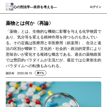
心の刑法学―依存を考える―
登録
ログイン
薬物とは何か〈再論〉
「薬物」とは、生物的な機能に影響を与える化学物質で
あり、気分等を変える精神作用を持つものも含んでい
る。その定義は医療用と非医療用（娯楽用）、合法と違
法の区別が曖昧で、文化的・社会的・政治的背景により
意味合いが変化する複雑な概念である。過去の薬物政策
では懲罰的パラダイムが主流だが、最近では公衆衛生的
パラダイムへの転換もみられる。
園田寿
2025.08.15
誰でも